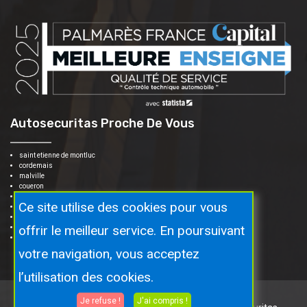
Autosecuritas Proche De Vous
saint etienne de montluc
cordemais
malville
coueron
le temple de bretagne
Ce site utilise des cookies pour vous
bouée
saint herblain
offrir le meilleur service. En poursuivant
sautron
vigneux de bretagne
votre navigation, vous acceptez
l’utilisation des cookies.
Je refuse !
J'ai compris !