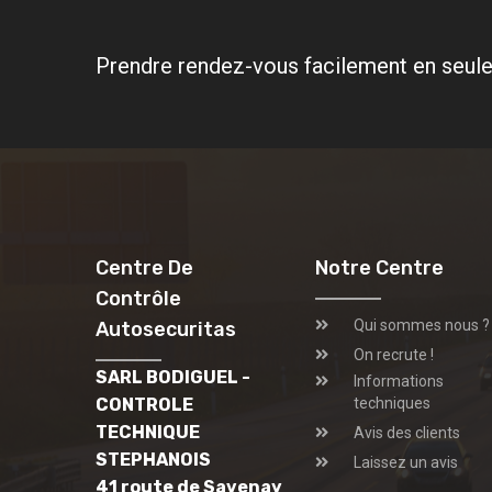
Prendre rendez-vous facilement en seule
Centre De
Notre Centre
Contrôle
Qui sommes nous ?
Autosecuritas
On recrute !
SARL BODIGUEL -
Informations
CONTROLE
techniques
TECHNIQUE
Avis des clients
STEPHANOIS
Laissez un avis
41 route de Savenay