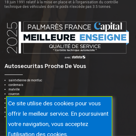
18 juin 1991 relatif à la mise en place et à l’organisation du contrôle
technique des véhicules dont le poids n’excède pas 3.5 tonnes.
Autosecuritas Proche De Vous
saint etienne de montluc
cordemais
malville
coueron
le temple de bretagne
Ce site utilise des cookies pour vous
bouée
saint herblain
offrir le meilleur service. En poursuivant
sautron
vigneux de bretagne
votre navigation, vous acceptez
l’utilisation des cookies.